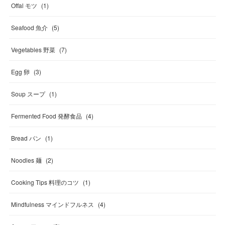
Offal モツ
(
1
)
Seafood 魚介
(
5
)
Vegetables 野菜
(
7
)
Egg 卵
(
3
)
Soup スープ
(
1
)
Fermented Food 発酵食品
(
4
)
Bread パン
(
1
)
Noodles 麺
(
2
)
Cooking Tips 料理のコツ
(
1
)
Mindfulness マインドフルネス
(
4
)