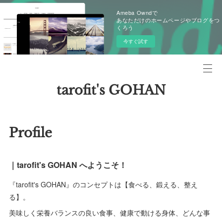
Ameba Owndで
あなただけのホームページやブログをつ
くろう
今すぐ試す
tarofit's GOHAN
Profile
｜tarofit's GOHAN へようこそ！
『tarofit's GOHAN』のコンセプトは【食べる、鍛える、整え
る】。
美味しく栄養バランスの良い食事、健康で動ける身体、どんな事