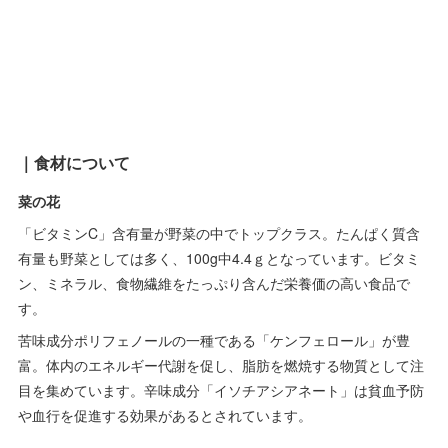
｜食材について
菜の花
「ビタミンC」含有量が野菜の中でトップクラス。たんぱく質含
有量も野菜としては多く、100g中4.4ｇとなっています。ビタミ
ン、ミネラル、食物繊維をたっぷり含んだ栄養価の高い食品で
す。
苦味成分ポリフェノールの一種である「ケンフェロール」が豊
富。体内のエネルギー代謝を促し、脂肪を燃焼する物質として注
目を集めています。辛味成分「イソチアシアネート」は貧血予防
や血行を促進する効果があるとされています。