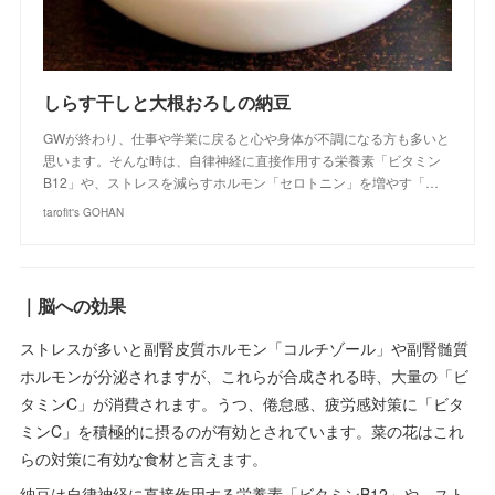
しらす干しと大根おろしの納豆
GWが終わり、仕事や学業に戻ると心や身体が不調になる方も多いと
思います。そんな時は、自律神経に直接作用する栄養素「ビタミン
B12」や、ストレスを減らすホルモン「セロトニン」を増やす「…
tarofit's GOHAN
｜脳への効果
ストレスが多いと副腎皮質ホルモン「コルチゾール」や副腎髄質
ホルモンが分泌されますが、これらが合成される時、大量の「ビ
タミンC」が消費されます。うつ、倦怠感、疲労感対策に「ビタ
ミンC」を積極的に摂るのが有効とされています。菜の花はこれ
らの対策に有効な食材と言えます。
納豆は自律神経に直接作用する栄養素「ビタミンB12」や、スト