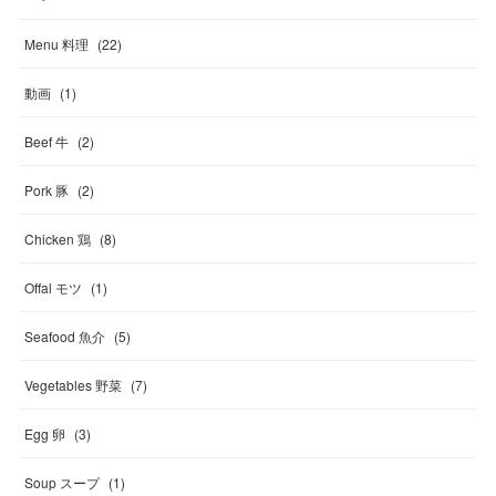
Menu 料理
(
22
)
動画
(
1
)
Beef 牛
(
2
)
Pork 豚
(
2
)
Chicken 鶏
(
8
)
Offal モツ
(
1
)
Seafood 魚介
(
5
)
Vegetables 野菜
(
7
)
Egg 卵
(
3
)
Soup スープ
(
1
)