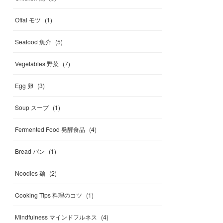
Offal モツ
(
1
)
Seafood 魚介
(
5
)
Vegetables 野菜
(
7
)
Egg 卵
(
3
)
Soup スープ
(
1
)
Fermented Food 発酵食品
(
4
)
Bread パン
(
1
)
Noodles 麺
(
2
)
Cooking Tips 料理のコツ
(
1
)
Mindfulness マインドフルネス
(
4
)